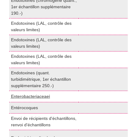
Endotoxines (chromogène quant.,
P
1er échantillon supplémentaire
U
190.-)
Endotoxines (LAL, contrôle des
P
valeurs limites)
U
Endotoxines (LAL, contrôle des
P
valeurs limites)
U
Endotoxines (LAL, contrôle des
P
valeurs limites)
U
Endotoxines (quant.
P
turbidimétrique, 1er échantillon
U
supplémentaire 250.-)
Enterobacteriaceaeℹ️
I
Entérocoques
I
Envoi de récipients d'échantillons,
c
renvoi d'échantillons
P