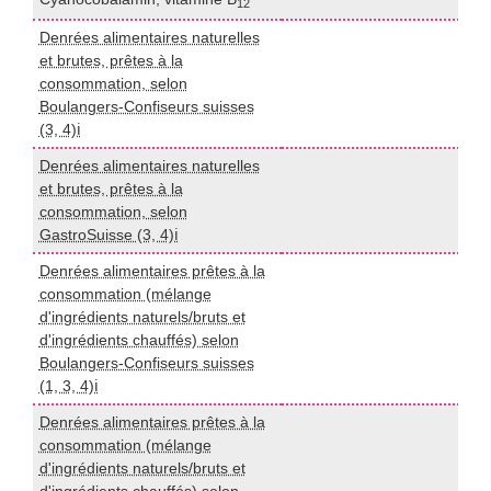
12
Denrées alimentaires naturelles
et brutes, prêtes à la
consommation, selon
I
Boulangers-Confiseurs suisses
(3, 4)ℹ️
Denrées alimentaires naturelles
et brutes, prêtes à la
I
consommation, selon
GastroSuisse (3, 4)ℹ️
Denrées alimentaires prêtes à la
consommation (mélange
d'ingrédients naturels/bruts et
I
d'ingrédients chauffés) selon
Boulangers-Confiseurs suisses
(1, 3, 4)ℹ️
Denrées alimentaires prêtes à la
consommation (mélange
d'ingrédients naturels/bruts et
I