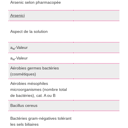
Arsenic selon pharmacopée
U
Arsenicℹ️
I
P
Aspect de la solution
2
<
a
-Valeur
p
w
a
-Valeur
p
w
Aérobies germes bactéries
I
(cosmétiques)
Aérobies mésophiles
microorganismes (nombre total
I
de bactéries), cat. A ou B
Bacillus cereus
I
P
Bactéries gram-négatives tolérant
2
les sels biliaires
<