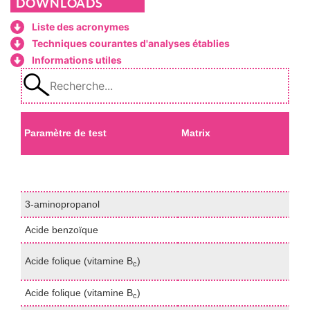
DOWNLOADS
Liste des acronymes
Techniques courantes d'analyses établies
Informations utiles
T
Paramètre de test
Matrix
m
P
3-aminopropanol
H
Acide benzoïque
H
m
Acide folique (vitamine B
)
c
(
Acide folique (vitamine B
)
H
c