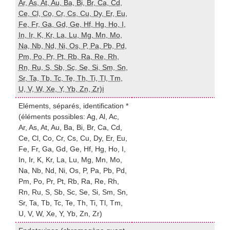
Ar, As, At, Au, Ba, Bi, Br, Ca, Cd,
Ce, Cl, Co, Cr, Cs, Cu, Dy, Er, Eu,
Fe, Fr, Ga, Gd, Ge, Hf, Hg, Ho, I,
In, Ir, K, Kr, La, Lu, Mg, Mn, Mo,
E
Na, Nb, Nd, Ni, Os, P, Pa, Pb, Pd,
Pm, Po, Pr, Pt, Rb, Ra, Re, Rh,
Rn, Ru, S, Sb, Sc, Se, Si, Sm, Sn,
Sr, Ta, Tb, Tc, Te, Th, Ti, Tl, Tm,
U, V, W, Xe, Y, Yb, Zn, Zr)ℹ️
Eléments, séparés, identification *
(éléments possibles: Ag, Al, Ac,
Ar, As, At, Au, Ba, Bi, Br, Ca, Cd,
Ce, Cl, Co, Cr, Cs, Cu, Dy, Er, Eu,
Fe, Fr, Ga, Gd, Ge, Hf, Hg, Ho, I,
In, Ir, K, Kr, La, Lu, Mg, Mn, Mo,
E
Na, Nb, Nd, Ni, Os, P, Pa, Pb, Pd,
Pm, Po, Pr, Pt, Rb, Ra, Re, Rh,
Rn, Ru, S, Sb, Sc, Se, Si, Sm, Sn,
Sr, Ta, Tb, Tc, Te, Th, Ti, Tl, Tm,
U, V, W, Xe, Y, Yb, Zn, Zr)