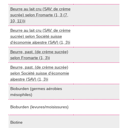
Beurre au lait cru (SAV: de crème
sucrée) selon Fromarte (1, 3 (7,
I
10, 11))ℹ️
Beurre au lait cru (SAV: de crème
sucrée) selon Société suisse
I
d'économie alpestre (SAV) (1, 3)ℹ️
Beurre, past. (de crème sucrée)
I
selon Fromarte (1, 3)ℹ️
Beurre, past. (de crème sucrée)
selon Société suisse d'économie
I
alpestre (SAV) (1, 3)ℹ️
Bioburden (germes aérobies
I
mésophiles)
Bioburden (levures/moisissures)
I
L
Biotine
(