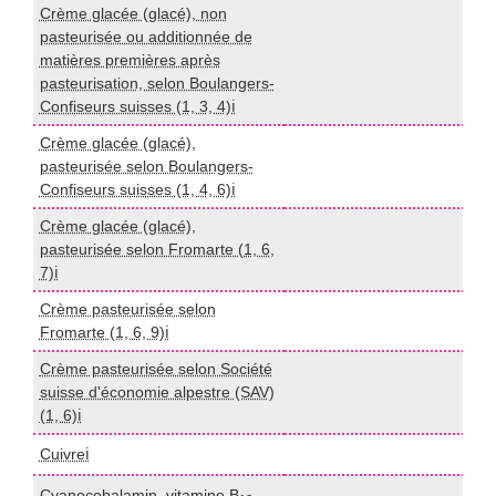
Crème glacée (glacé), non
pasteurisée ou additionnée de
matières premières après
I
pasteurisation, selon Boulangers-
Confiseurs suisses (1, 3, 4)ℹ️
Crème glacée (glacé),
pasteurisée selon Boulangers-
I
Confiseurs suisses (1, 4, 6)ℹ️
Crème glacée (glacé),
pasteurisée selon Fromarte (1, 6,
I
7)ℹ️
Crème pasteurisée selon
I
Fromarte (1, 6, 9)ℹ️
Crème pasteurisée selon Société
suisse d'économie alpestre (SAV)
I
(1, 6)ℹ️
Cuivreℹ️
I
Cyanocobalamin, vitamine B
m