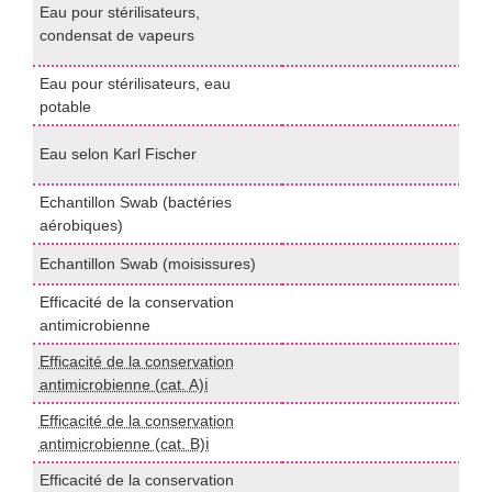
E
Eau pour stérilisateurs,
c
condensat de vapeurs
v
Eau pour stérilisateurs, eau
E
potable
p
P
Eau selon Karl Fischer
U
Echantillon Swab (bactéries
m
aérobiques)
Echantillon Swab (moisissures)
m
Efficacité de la conservation
P
antimicrobienne
U
Efficacité de la conservation
I
antimicrobienne (cat. A)ℹ️
Efficacité de la conservation
I
antimicrobienne (cat. B)ℹ️
Efficacité de la conservation
P