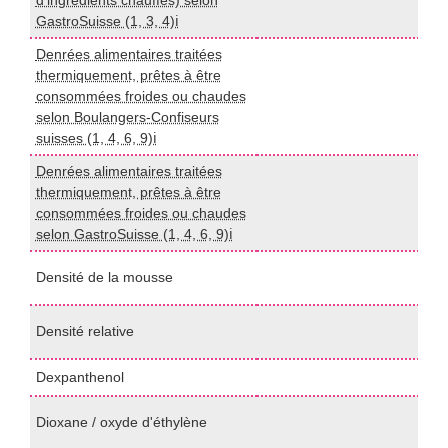
d'ingrédients chauffés) selon
GastroSuisse (1, 3, 4)ℹ️
Denrées alimentaires traitées
thermiquement, prêtes à être
consommées froides ou chaudes
I
selon Boulangers-Confiseurs
suisses (1, 4, 6, 9)ℹ️
Denrées alimentaires traitées
thermiquement, prêtes à être
I
consommées froides ou chaudes
selon GastroSuisse (1, 4, 6, 9)ℹ️
P
Densité de la mousse
1
P
Densité relative
U
Dexpanthenol
H
P
Dioxane / oxyde d'éthylène
U