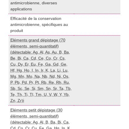
antimicrobienne, diverses
U
applications
Efficacité de la conservation
P
antimicrobienne, spécifiques au
U
produit
Eléments grand dépistage (70
éléments, semi-quantitatif)
(détectable: Ag, Al, As, Au, B, Ba,
Be, Bi, Ca, Cd, Ce, Co, Cr, Cs,
Cu, Dy, Er, Eu, Fe, Ga, Gd, Ge,
Hf, Hg, Ho, I, In, Ir, K, La, Li, Lu,
I
Mg, Mn, Mo, Na, Nb, Nd, Ni, Os,
P, Pb, Pd, Pr, Pt, Rb, Re, Rh, Ru,
Sb, Sc, Se, Si, Sm, Sn, Sr, Ta, Tb,
Te, Th, Ti, Tl, Tm, U, V, W, Y, Yb,
Zn, Zr)ℹ️
Eléments petit dépistage (30
éléments, semi-quantitatif)
(détectable: Ag, Al, B, Ba, Bi, Ca,
I
Cd, Co, Cr, Cu, Fe, Ga, Hg, In, K,