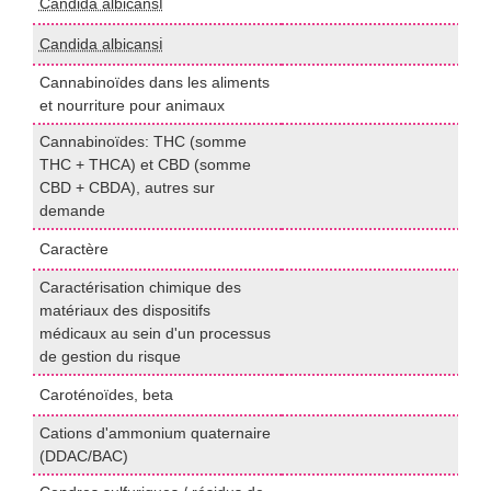
Candida albicansℹ️
P
Candida albicansℹ️
I
Cannabinoïdes dans les aliments
L
et nourriture pour animaux
Cannabinoïdes: THC (somme
THC + THCA) et CBD (somme
P
CBD + CBDA), autres sur
U
demande
Caractère
P
Caractérisation chimique des
matériaux des dispositifs
I
médicaux au sein d'un processus
de gestion du risque
Caroténoïdes, beta
H
Cations d'ammonium quaternaire
L
(DDAC/BAC)
(