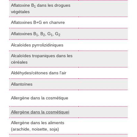
Aflatoxine B
dans les drogues
1
H
végétales
Aflatoxines B+G en chanvre
H
Aflatoxines B
, B
, G
, G
H
1
2
1
2
Alcaloïdes pyrrolizidiniques
B
Alcaloïdes tropaniques dans les
L
céréales
(
Aldéhydes/cétones dans l'air
D
Allantoïnes
H
E
Allergène dans la cosmétique
(
Allergène dans la cosmétiqueℹ️
I
Allergène dans les aliments
e
(arachide, noisette, soja)
(