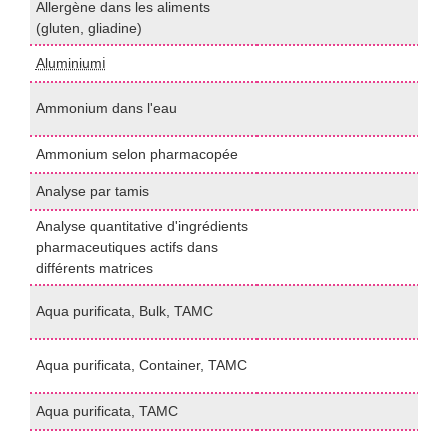
Allergène dans les aliments
E
(gluten, gliadine)
(
Aluminiumℹ️
G
p
Ammonium dans l'eau
I
Ammonium selon pharmacopée
P
Analyse par tamis
t
Analyse quantitative d'ingrédients
pharmaceutiques actifs dans
H
différents matrices
P
Aqua purificata, Bulk, TAMC
0
P
Aqua purificata, Container, TAMC
0
Aqua purificata, TAMC
U
P