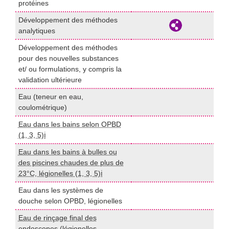
protéines
Développement des méthodes
d
analytiques
Développement des méthodes
pour des nouvelles substances
d
et/ ou formulations, y compris la
validation ultérieure
Eau (teneur en eau,
P
coulométrique)
U
Eau dans les bains selon OPBD
I
(1, 3, 5)ℹ️
Eau dans les bains à bulles ou
des piscines chaudes de plus de
I
23°C, légionelles (1, 3, 5)ℹ️
Eau dans les systèmes de
I
douche selon OPBD, légionelles
Eau de rinçage final des
endoscopes (légionelles,
I