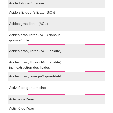
Acide folique / niacine
H
Acide silicique (silicate, SiO
)
p
2
t
Acides gras libres (AGL)
(
Acides gras libres (AGL) dans la
t
graisse/huile
(
t
Acides gras, libres (AGL, acidité)
(
Acides gras, libres (AGL, acidité),
t
incl. extraction des lipides
(
Acides gras; oméga-3 quantitatif
P
b
Activité de gentamicine
/
Activité de l'eau
p
Activité de l'eau
p