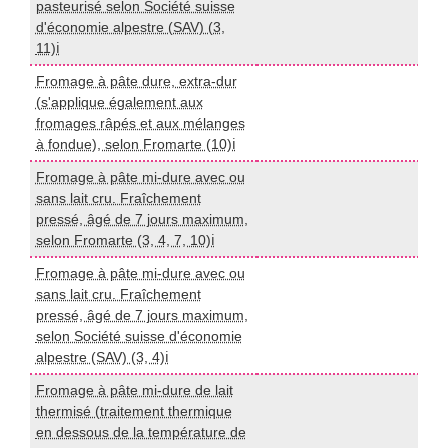
pasteurisé selon Société suisse
I
d'économie alpestre (SAV) (3,
11)ℹ️
Fromage à pâte dure, extra-dur
(s'applique également aux
I
fromages râpés et aux mélanges
à fondue), selon Fromarte (10)ℹ️
Fromage à pâte mi-dure avec ou
sans lait cru. Fraîchement
I
pressé, âgé de 7 jours maximum,
selon Fromarte (3, 4, 7, 10)ℹ️
Fromage à pâte mi-dure avec ou
sans lait cru. Fraîchement
pressé, âgé de 7 jours maximum,
I
selon Société suisse d'économie
alpestre (SAV) (3, 4)ℹ️
Fromage à pâte mi-dure de lait
thermisé (traitement thermique
en dessous de la température de
I