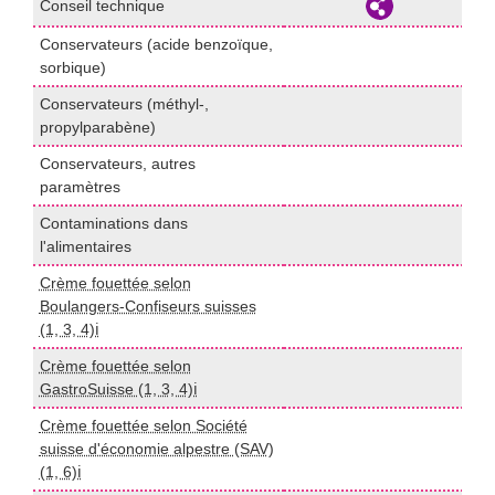
Conseil technique
d
Conservateurs (acide benzoïque,
H
sorbique)
Conservateurs (méthyl-,
H
propylparabène)
Conservateurs, autres
H
paramètres
Contaminations dans
d
l'alimentaires
Crème fouettée selon
Boulangers-Confiseurs suisses
I
(1, 3, 4)ℹ️
Crème fouettée selon
I
GastroSuisse (1, 3, 4)ℹ️
Crème fouettée selon Société
suisse d'économie alpestre (SAV)
I
(1, 6)ℹ️