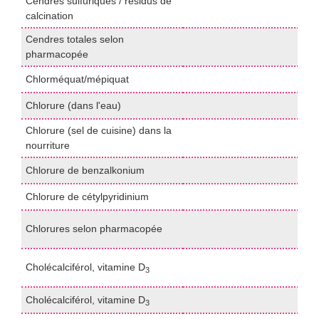
Cendres sulfuriques / résidus de
P
calcination
U
Cendres totales selon
P
pharmacopée
Chlorméquat/mépiquat
L
Chlorure (dans l'eau)
I
Chlorure (sel de cuisine) dans la
p
nourriture
(
Chlorure de benzalkonium
H
Chlorure de cétylpyridinium
H
P
Chlorures selon pharmacopée
U
H
Cholécalciférol, vitamine D
3
(
Cholécalciférol, vitamine D
H
3