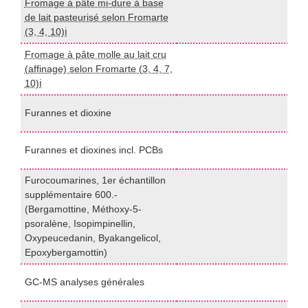
Fromage à pâte mi-dure à base
de lait pasteurisé selon Fromarte
I
(3, 4, 10)ℹ️
Fromage à pâte molle au lait cru
(affinage) selon Fromarte (3, 4, 7,
I
10)ℹ️
H
Furannes et dioxine
(
H
Furannes et dioxines incl. PCBs
(
Furocoumarines, 1er échantillon
supplémentaire 600.-
(Bergamottine, Méthoxy-5-
L
psoralène, Isopimpinellin,
Oxypeucedanin, Byakangelicol,
Epoxybergamottin)
(
GC-MS analyses générales
M