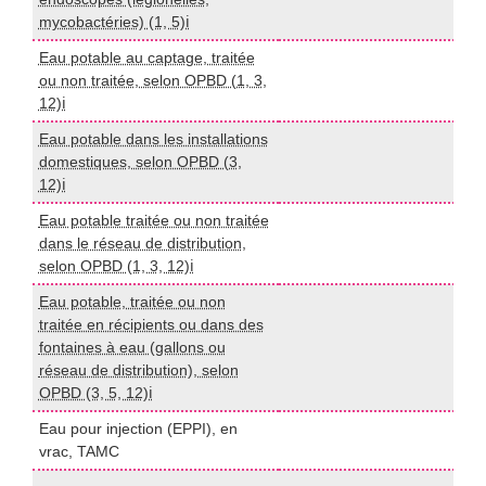
mycobactéries) (1, 5)ℹ️
Eau potable au captage, traitée
ou non traitée, selon OPBD (1, 3,
I
12)ℹ️
Eau potable dans les installations
domestiques, selon OPBD (3,
I
12)ℹ️
Eau potable traitée ou non traitée
dans le réseau de distribution,
I
selon OPBD (1, 3, 12)ℹ️
Eau potable, traitée ou non
traitée en récipients ou dans des
fontaines à eau (gallons ou
I
réseau de distribution), selon
OPBD (3, 5, 12)ℹ️
Eau pour injection (EPPI), en
P
vrac, TAMC