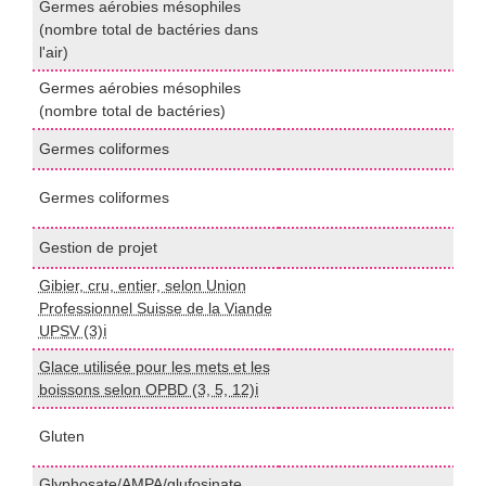
Germes aérobies mésophiles
(nombre total de bactéries dans
m
l'air)
Germes aérobies mésophiles
I
(nombre total de bactéries)
Germes coliformes
I
A
Germes coliformes
m
Gestion de projet
T
Gibier, cru, entier, selon Union
Professionnel Suisse de la Viande
I
UPSV (3)ℹ️
Glace utilisée pour les mets et les
I
boissons selon OPBD (3, 5, 12)ℹ️
E
Gluten
(
Glyphosate/AMPA/glufosinate