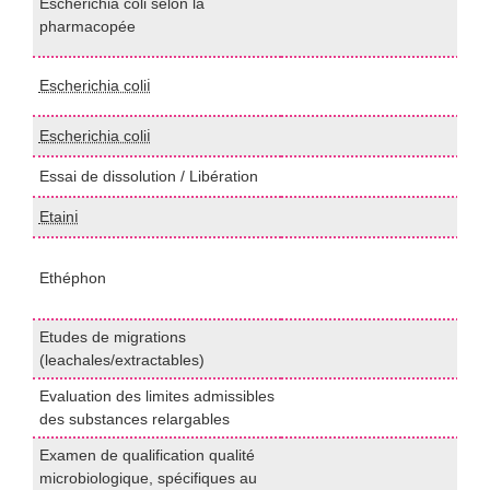
Escherichia coli selon la
2
pharmacopée
<
I
Escherichia coliℹ️
I
Escherichia coliℹ️
I
Essai de dissolution / Libération
P
Etainℹ️
I
L
Ethéphon
(
M
Etudes de migrations
G
(leachales/extractables)
Evaluation des limites admissibles
I
des substances relargables
Examen de qualification qualité
P
microbiologique, spécifiques au
2