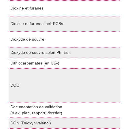
H
Dioxine et furanes
(
H
Dioxine et furanes incl. PCBs
(
p
Dioxyde de souvre
(
Dioxyde de souvre selon Ph. Eur.
P
Dithiocarbamates (en CS
)
G
2
c
o
DOC
t
d
(
Documentation de validation
I
(p.ex. plan, rapport, dossier)
DON (Déoxynivalénol)
H