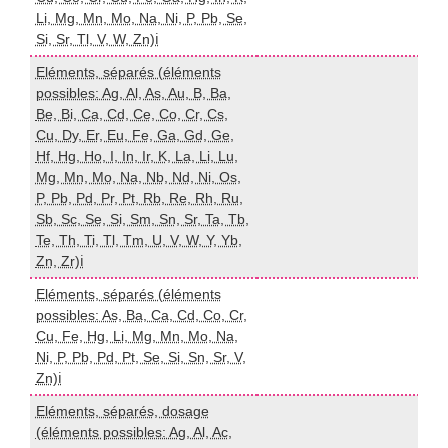
Li, Mg, Mn, Mo, Na, Ni, P, Pb, Se,
Si, Sr, Tl, V, W, Zn)ℹ️
Eléments, séparés (éléments
possibles: Ag, Al, As, Au, B, Ba,
Be, Bi, Ca, Cd, Ce, Co, Cr, Cs,
Cu, Dy, Er, Eu, Fe, Ga, Gd, Ge,
Hf, Hg, Ho, I, In, Ir, K, La, Li, Lu,
I
Mg, Mn, Mo, Na, Nb, Nd, Ni, Os,
P, Pb, Pd, Pr, Pt, Rb, Re, Rh, Ru,
Sb, Sc, Se, Si, Sm, Sn, Sr, Ta, Tb,
Te, Th, Ti, Tl, Tm, U, V, W, Y, Yb,
Zn, Zr)ℹ️
Eléments, séparés (éléments
possibles: As, Ba, Ca, Cd, Co, Cr,
Cu, Fe, Hg, Li, Mg, Mn, Mo, Na,
A
Ni, P, Pb, Pd, Pt, Se, Si, Sn, Sr, V,
Zn)ℹ️
Eléments, séparés, dosage
(éléments possibles: Ag, Al, Ac,