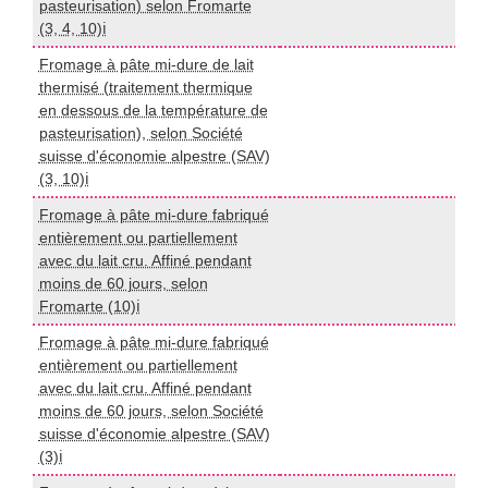
pasteurisation) selon Fromarte
(3, 4, 10)ℹ️
Fromage à pâte mi-dure de lait
thermisé (traitement thermique
en dessous de la température de
I
pasteurisation), selon Société
suisse d'économie alpestre (SAV)
(3, 10)ℹ️
Fromage à pâte mi-dure fabriqué
entièrement ou partiellement
avec du lait cru. Affiné pendant
I
moins de 60 jours, selon
Fromarte (10)ℹ️
Fromage à pâte mi-dure fabriqué
entièrement ou partiellement
avec du lait cru. Affiné pendant
I
moins de 60 jours, selon Société
suisse d'économie alpestre (SAV)
(3)ℹ️