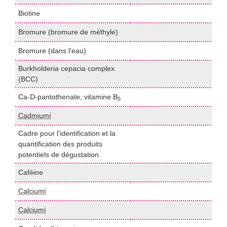
Biotine
H
Bromure (bromure de méthyle)
G
Bromure (dans l'eau)
I
Burkholderia cepacia complex
U
(BCC)
Ca-D-pantothenate, vitamine B
H
5
Cadmiumℹ️
I
Cadre pour l'identification et la
quantification des produits
I
potentiels de dégustation
Caféine
I
Calciumℹ️
I
Calciumℹ️
F