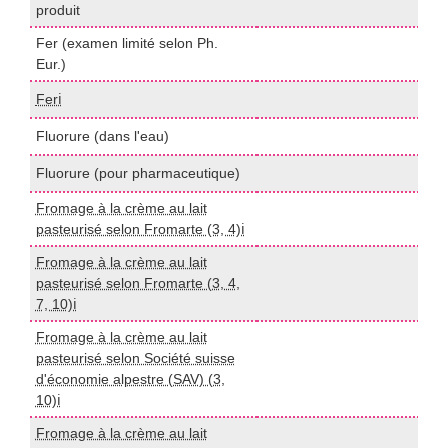
produit
U
Fer (examen limité selon Ph.
P
Eur.)
Ferℹ️
I
Fluorure (dans l'eau)
I
Fluorure (pour pharmaceutique)
I
Fromage à la crème au lait
I
pasteurisé selon Fromarte (3, 4)ℹ️
Fromage à la crème au lait
pasteurisé selon Fromarte (3, 4,
I
7, 10)ℹ️
Fromage à la crème au lait
pasteurisé selon Société suisse
I
d'économie alpestre (SAV) (3,
10)ℹ️
Fromage à la crème au lait