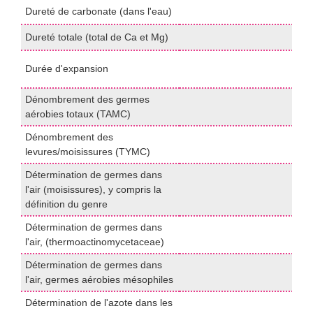
Dureté de carbonate (dans l'eau)
t
Dureté totale (total de Ca et Mg)
I
P
Durée d'expansion
1
Dénombrement des germes
P
aérobies totaux (TAMC)
U
Dénombrement des
P
levures/moisissures (TYMC)
U
Détermination de germes dans
l'air (moisissures), y compris la
m
définition du genre
Détermination de germes dans
m
l'air, (thermoactinomycetaceae)
Détermination de germes dans
m
l'air, germes aérobies mésophiles
Détermination de l'azote dans les
K