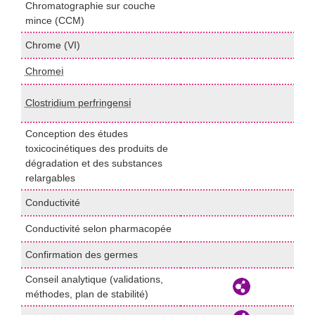
Chromatographie sur couche
P
mince (CCM)
Chrome (VI)
p
Chromeℹ️
I
I
Clostridium perfringensℹ️
1
Conception des études
toxicocinétiques des produits de
I
dégradation et des substances
relargables
Conductivité
c
Conductivité selon pharmacopée
P
Confirmation des germes
d
Conseil analytique (validations,
d
méthodes, plan de stabilité)